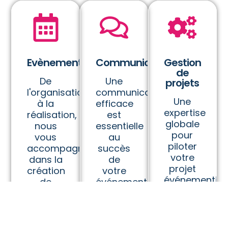
Evènementiel
Communication
Gestion
de
De
Une
projets
l'organisation
communication
Une
à la
efficace
expertise
réalisation,
est
globale
nous
essentielle
pour
vous
au
piloter
accompagnons
succès
votre
dans la
de
projet
création
votre
événementiel
de
événement
de A à
votre
:
Z, en
événement
supports
assurant
:
évènementiels,
une
évènement
newsletters,